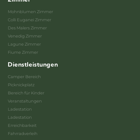
Mohnblumen Zimmer
Colli Euganei Zimmer
Des Malers Zimmer
Venedig Zimmer
Lagune Zimmer
Fiume Zimmer
Dienstleistungen
Camper Bereich
Picknickplatz
Bereich für Kinder
Veranstaltungen
Ladestation
Ladestation
Erreichbarkeit
Fahrradverleih