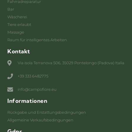
Fahrradreparatur
Bar
Wäscherei
Tiere erlaubt
Massage
Raum für intelligentes Arbeiten
Kontakt
Via isola Terranova 506, 35029 Pontelongo (Padova) Italia
+39 333 6482775
info@campofiore.eu
Informationen
Rückgabe und Erstattungsbedingungen
Allgemeine Verkaufsbedingungen
Gdpr