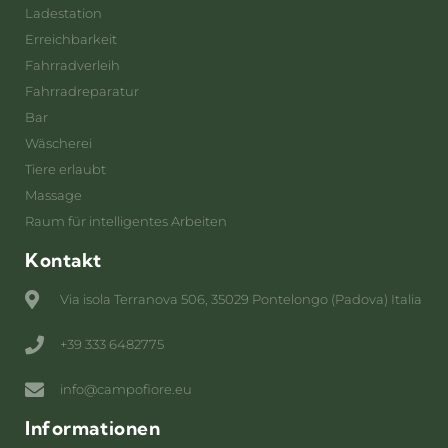
Ladestation
Erreichbarkeit
Fahrradverleih
Fahrradreparatur
Bar
Wäscherei
Tiere erlaubt
Massage
Raum für intelligentes Arbeiten
Kontakt
Via isola Terranova 506, 35029 Pontelongo (Padova) Italia
+39 333 6482775
info@campofiore.eu
Informationen